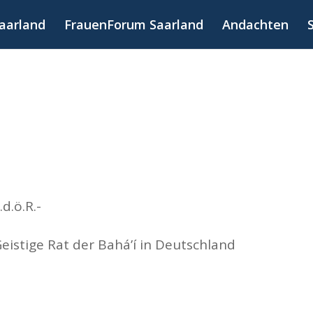
Saarland
FrauenForum Saarland
Andachten
d.ö.R.-
eistige Rat der Bahá’í in Deutschland